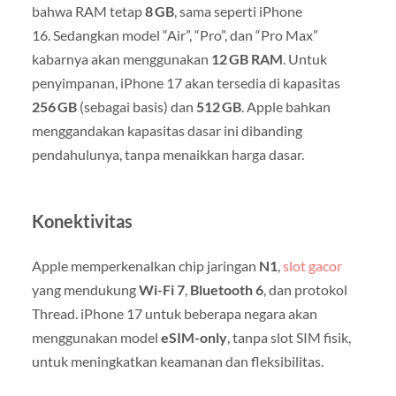
bahwa RAM tetap
8 GB
, sama seperti iPhone
16. Sedangkan model “Air”, “Pro”, dan “Pro Max”
kabarnya akan menggunakan
12 GB RAM
. Untuk
penyimpanan, iPhone 17 akan tersedia di kapasitas
256 GB
(sebagai basis) dan
512 GB
. Apple bahkan
menggandakan kapasitas dasar ini dibanding
pendahulunya, tanpa menaikkan harga dasar.
Konektivitas
Apple memperkenalkan chip jaringan
N1
,
slot gacor
yang mendukung
Wi-Fi 7
,
Bluetooth 6
, dan protokol
Thread. iPhone 17 untuk beberapa negara akan
menggunakan model
eSIM-only
, tanpa slot SIM fisik,
untuk meningkatkan keamanan dan fleksibilitas.