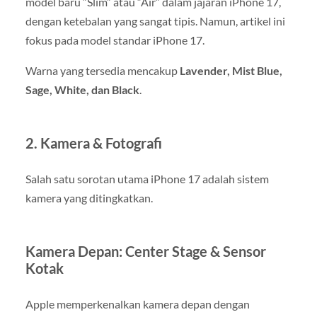
model baru “Slim” atau “Air” dalam jajaran iPhone 17,
dengan ketebalan yang sangat tipis. Namun, artikel ini
fokus pada model standar iPhone 17.
Warna yang tersedia mencakup
Lavender, Mist Blue,
Sage, White, dan Black
.
2. Kamera & Fotografi
Salah satu sorotan utama iPhone 17 adalah sistem
kamera yang ditingkatkan.
Kamera Depan: Center Stage & Sensor
Kotak
Apple memperkenalkan kamera depan dengan