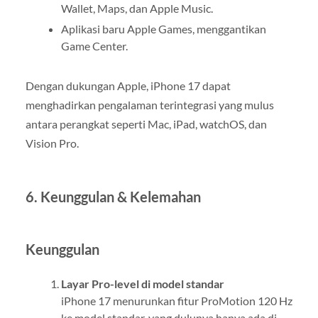
Wallet, Maps, dan Apple Music.
Aplikasi baru Apple Games, menggantikan
Game Center.
Dengan dukungan Apple, iPhone 17 dapat
menghadirkan pengalaman terintegrasi yang mulus
antara perangkat seperti Mac, iPad, watchOS, dan
Vision Pro.
6. Keunggulan & Kelemahan
Keunggulan
Layar Pro-level di model standar
iPhone 17 menurunkan fitur ProMotion 120 Hz
ke model standar, yang dulunya hanya ada di