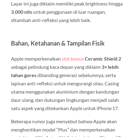
Layar ini juga diklaim memiliki peak brightness hingga
3.000 nits
untuk penggunaan di luar ruangan,
ditambah anti-refleksi yang lebih baik.
Bahan, Ketahanan & Tampilan Fisik
Apple memperkenalkan
slot bonus
Ceramic Shield 2
sebagai pelindung kaca depan yang diklaim
3× lebih
tahan gores
dibanding generasi sebelumnya, serta
lapisan anti-refleksi untuk mengurangi silau. Casing
utama menggunakan aluminium dengan kandungan
daur ulang, dan dukungan lingkungan menjadi salah
satu aspek yang ditekankan Apple untuk iPhone 17.
Beberapa rumor juga menyebut bahwa Apple akan
menghentikan model “Plus” dan memperkenalkan