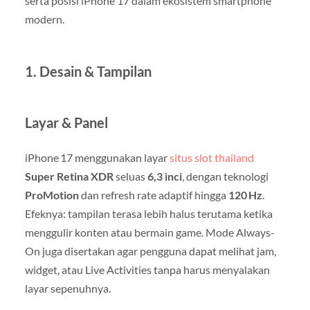
serta posisi iPhone 17 dalam ekosistem smartphone
modern.
1. Desain & Tampilan
Layar & Panel
iPhone 17 menggunakan layar
situs slot thailand
Super Retina XDR
seluas
6,3 inci
, dengan teknologi
ProMotion
dan refresh rate adaptif hingga
120 Hz
.
Efeknya: tampilan terasa lebih halus terutama ketika
menggulir konten atau bermain game. Mode Always-
On juga disertakan agar pengguna dapat melihat jam,
widget, atau Live Activities tanpa harus menyalakan
layar sepenuhnya.