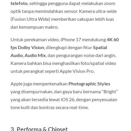
telefoto
, sehingga pengguna dapat melakukan zoom
optik tanpa memindahkan sensor. Kamera ultra-wide
(Fusion Ultra Wide) memberikan cakupan lebih luas
dan kemampuan makro.
Untuk perekaman video, iPhone 17 mendukung
4K 60
fps Dolby Vision
, dilengkapi dengan fitur
Spatial
Audio
,
Audio Mix
, dan pengurangan noise dari angin.
Kamera bahkan bisa menghasilkan foto/spatial video
untuk perangkat seperti Apple Vision Pro.
Apple juga memperkenalkan
Photographic Styles
yang disempurnakan, dan gaya baru bernama “Bright”
yang akan tersedia lewat iOS 26, dengan penyesuaian
tone kulit dan kontras secara real-time.
3. Performa & Chipset