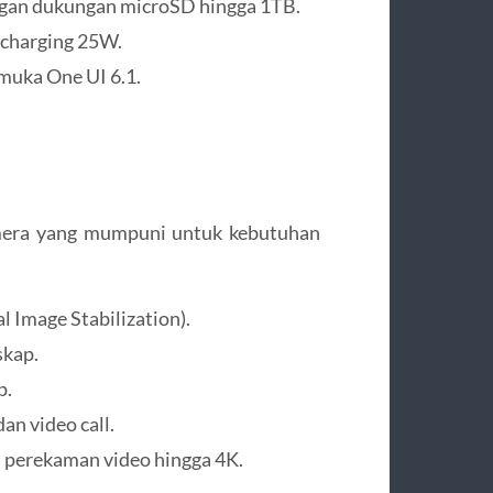
gan dukungan microSD hingga 1TB.
 charging 25W.
muka One UI 6.1.
era yang mumpuni untuk kebutuhan
 Image Stabilization).
skap.
p.
an video call.
 perekaman video hingga 4K.