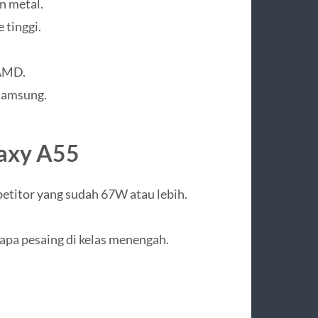
n metal.
 tinggi.
 AMD.
Samsung.
axy A55
petitor yang sudah 67W atau lebih.
rapa pesaing di kelas menengah.