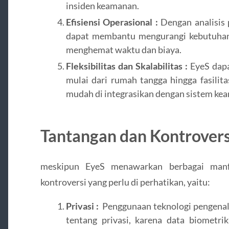
insiden keamanan.
Efisiensi Operasional :
Dengan analisis 
dapat membantu mengurangi kebutuhan
menghemat waktu dan biaya.
Fleksibilitas dan Skalabilitas :
EyeS dapa
mulai dari rumah tangga hingga fasilit
mudah di integrasikan dengan sistem ke
Tantangan dan Kontrovers
meskipun EyeS menawarkan berbagai manf
kontroversi yang perlu di perhatikan, yaitu:
Privasi :
Penggunaan teknologi pengena
tentang privasi, karena data biometri