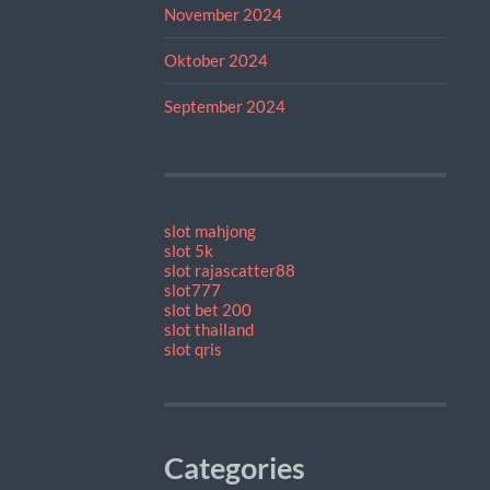
November 2024
Oktober 2024
September 2024
slot mahjong
slot 5k
slot rajascatter88
slot777
slot bet 200
slot thailand
slot qris
Categories