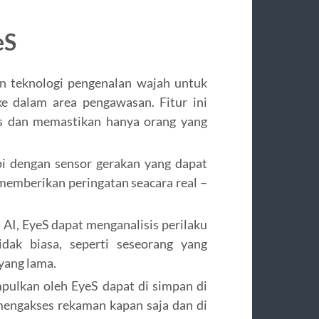
eS
 teknologi pengenalan wajah untuk
ke dalam area pengawasan. Fitur ini
s dan memastikan hanya orang yang
api dengan sensor gerakan yang dapat
memberikan peringatan seacara real –
I, EyeS dapat menganalisis perilaku
dak biasa, seperti seseorang yang
 yang lama.
pulkan oleh EyeS dapat di simpan di
engakses rekaman kapan saja dan di