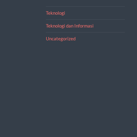
Teknologi
Teknologi dan Informasi
Uncategorized