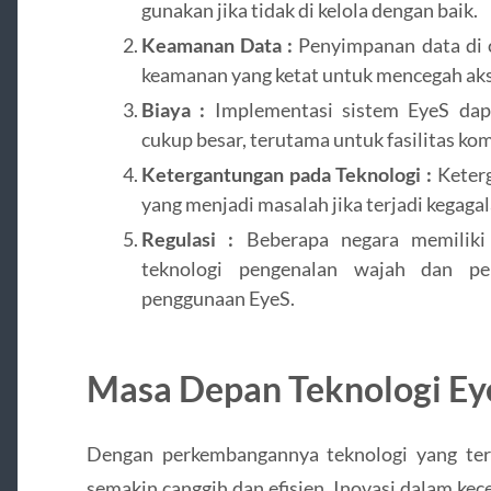
gunakan jika tidak di kelola dengan baik.
Keamanan Data :
Penyimpanan data di 
keamanan yang ketat untuk mencegah akse
Biaya :
Implementasi sistem EyeS dap
cukup besar, terutama untuk fasilitas kom
Ketergantungan pada Teknologi :
Keter
yang menjadi masalah jika terjadi kegaga
Regulasi :
Beberapa negara memiliki 
teknologi pengenalan wajah dan p
penggunaan EyeS.
Masa Depan Teknologi Ey
Dengan perkembangannya teknologi yang ter
semakin canggih dan efisien. Inovasi dalam kec