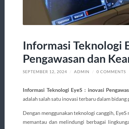
Informasi Teknologi E
Pengawasan dan Ke
SEPTEMBER 12, 2024
/
ADMIN
/
0 COMMENTS
Informasi Teknologi EyeS : inovasi Pengaw
adalah salah satu inovasi terbaru dalam bidan
Dengan menggunakan teknologi canggih, EyeS m
memantau dan melindungi berbagai lingkungan