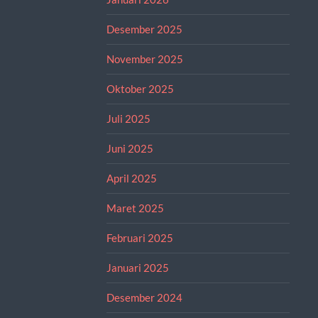
Desember 2025
November 2025
Oktober 2025
Juli 2025
Juni 2025
April 2025
Maret 2025
Februari 2025
Januari 2025
Desember 2024