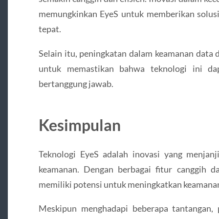
memungkinkan EyeS untuk memberikan solusi 
tepat.
Selain itu, peningkatan dalam keamanan data 
untuk memastikan bahwa teknologi ini d
bertanggung jawab.
Kesimpulan
Teknologi EyeS adalah inovasi yang menjan
keamanan. Dengan berbagai fitur canggih d
memiliki potensi untuk meningkatkan keamanan 
Meskipun menghadapi beberapa tantangan, 