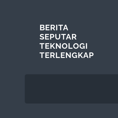
BERITA
SEPUTAR
TEKNOLOGI
TERLENGKAP