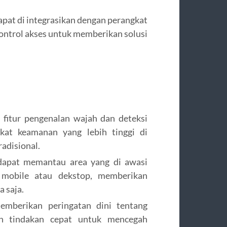
apat di integrasikan dengan perangkat
kontrol akses untuk memberikan solusi
fitur pengenalan wajah dan deteksi
kat keamanan yang lebih tinggi di
adisional.
dapat memantau area yang di awasi
 mobile atau dekstop, memberikan
a saja.
emberikan peringatan dini tentang
an tindakan cepat untuk mencegah