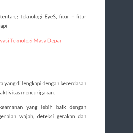
ntang teknologi EyeS, fitur – fitur
api.
ovasi Teknologi Masa Depan
a yang di lengkapi dengan kecerdasan
 aktivitas mencurigakan.
keamanan yang lebih baik dengan
enalan wajah, deteksi gerakan dan