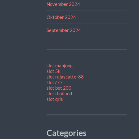
November 2024
Oktober 2024
September 2024
slot mahjong
slot 5k
slot rajascatter88
slot777
slot bet 200
slot thailand
slot qris
Categories