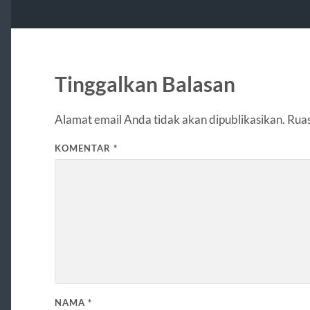
Tinggalkan Balasan
Alamat email Anda tidak akan dipublikasikan.
Ruas
KOMENTAR
*
NAMA
*