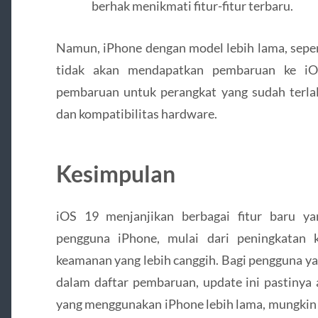
berhak menikmati fitur-fitur terbaru.
Namun, iPhone dengan model lebih lama, seper
tidak akan mendapatkan pembaruan ke iOS
pembaruan untuk perangkat yang sudah terlal
dan kompatibilitas hardware.
Kesimpulan
iOS 19 menjanjikan berbagai fitur baru y
pengguna iPhone, mulai dari peningkatan 
keamanan yang lebih canggih. Bagi pengguna y
dalam daftar pembaruan, update ini pastinya 
yang menggunakan iPhone lebih lama, mungki