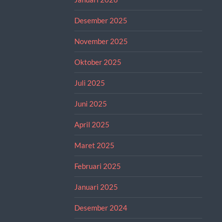
Desember 2025
November 2025
Oktober 2025
Juli 2025
Juni 2025
April 2025
Maret 2025
Februari 2025
Januari 2025
Desember 2024