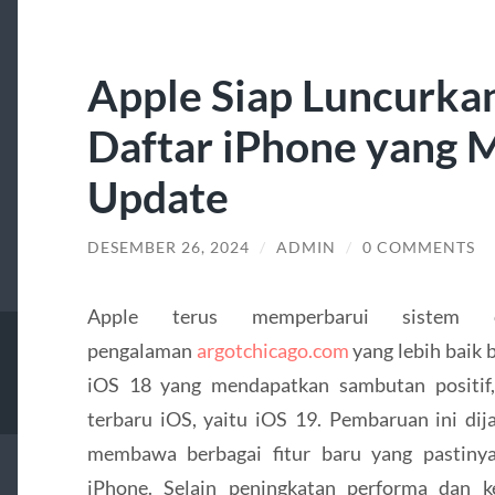
Apple Siap Luncurkan
Daftar iPhone yang
Update
DESEMBER 26, 2024
/
ADMIN
/
0 COMMENTS
Apple terus memperbarui sistem o
pengalaman
argotchicago.com
yang lebih baik 
iOS 18 yang mendapatkan sambutan positif,
terbaru iOS, yaitu iOS 19. Pembaruan ini dij
membawa berbagai fitur baru yang pastiny
iPhone. Selain peningkatan performa dan 