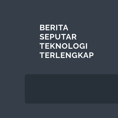
BERITA
SEPUTAR
TEKNOLOGI
TERLENGKAP