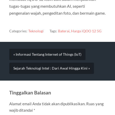
tugas-tugas yang membutuhkan AI, seperti
pengenalan wajah, pengeditan foto, dan bermain game.
Categories:
Teknologi
Tags:
Baterai
,
Harga iQOO 12 5G
« Informasi Tentang Internet of Things (IoT)
Sejarah Teknologi Intel : Dari Awal Hingga Kini »
Tinggalkan Balasan
Alamat email Anda tidak akan dipublikasikan.
Ruas yang
wajib ditandai
*