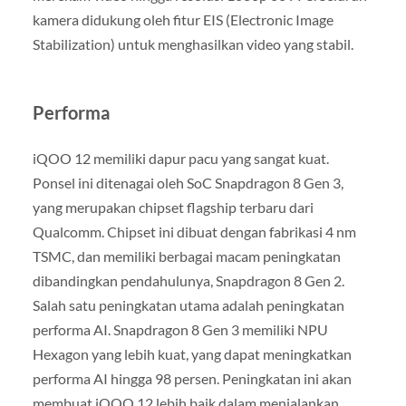
kamera didukung oleh fitur EIS (Electronic Image
Stabilization) untuk menghasilkan video yang stabil.
Performa
iQOO 12 memiliki dapur pacu yang sangat kuat.
Ponsel ini ditenagai oleh SoC Snapdragon 8 Gen 3,
yang merupakan chipset flagship terbaru dari
Qualcomm. Chipset ini dibuat dengan fabrikasi 4 nm
TSMC, dan memiliki berbagai macam peningkatan
dibandingkan pendahulunya, Snapdragon 8 Gen 2.
Salah satu peningkatan utama adalah peningkatan
performa AI. Snapdragon 8 Gen 3 memiliki NPU
Hexagon yang lebih kuat, yang dapat meningkatkan
performa AI hingga 98 persen. Peningkatan ini akan
membuat iQOO 12 lebih baik dalam menjalankan