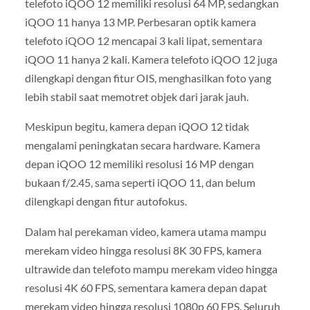
telefoto iQOO 12 memiliki resolusi 64 MP, sedangkan
iQOO 11 hanya 13 MP. Perbesaran optik kamera
telefoto iQOO 12 mencapai 3 kali lipat, sementara
iQOO 11 hanya 2 kali. Kamera telefoto iQOO 12 juga
dilengkapi dengan fitur OIS, menghasilkan foto yang
lebih stabil saat memotret objek dari jarak jauh.
Meskipun begitu, kamera depan iQOO 12 tidak
mengalami peningkatan secara hardware. Kamera
depan iQOO 12 memiliki resolusi 16 MP dengan
bukaan f/2.45, sama seperti iQOO 11, dan belum
dilengkapi dengan fitur autofokus.
Dalam hal perekaman video, kamera utama mampu
merekam video hingga resolusi 8K 30 FPS, kamera
ultrawide dan telefoto mampu merekam video hingga
resolusi 4K 60 FPS, sementara kamera depan dapat
merekam video hingga resolusi 1080p 60 FPS. Seluruh