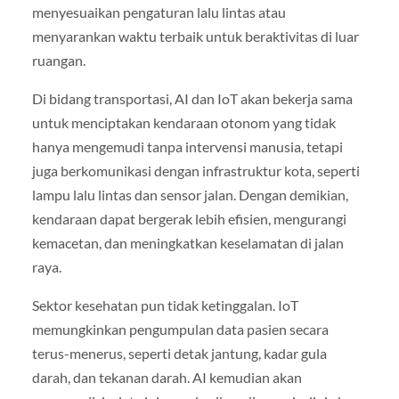
menyesuaikan pengaturan lalu lintas atau
menyarankan waktu terbaik untuk beraktivitas di luar
ruangan.
Di bidang transportasi, AI dan IoT akan bekerja sama
untuk menciptakan kendaraan otonom yang tidak
hanya mengemudi tanpa intervensi manusia, tetapi
juga berkomunikasi dengan infrastruktur kota, seperti
lampu lalu lintas dan sensor jalan. Dengan demikian,
kendaraan dapat bergerak lebih efisien, mengurangi
kemacetan, dan meningkatkan keselamatan di jalan
raya.
Sektor kesehatan pun tidak ketinggalan. IoT
memungkinkan pengumpulan data pasien secara
terus-menerus, seperti detak jantung, kadar gula
darah, dan tekanan darah. AI kemudian akan