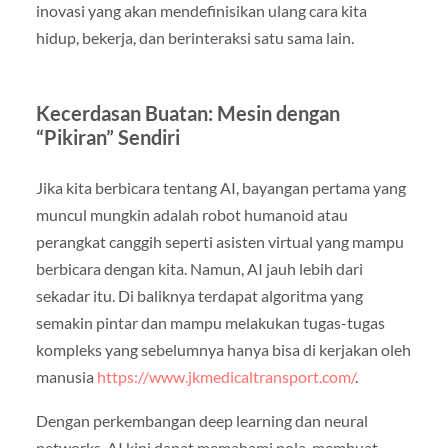
inovasi yang akan mendefinisikan ulang cara kita
hidup, bekerja, dan berinteraksi satu sama lain.
Kecerdasan Buatan: Mesin dengan
“Pikiran” Sendiri
Jika kita berbicara tentang AI, bayangan pertama yang
muncul mungkin adalah robot humanoid atau
perangkat canggih seperti asisten virtual yang mampu
berbicara dengan kita. Namun, AI jauh lebih dari
sekadar itu. Di baliknya terdapat algoritma yang
semakin pintar dan mampu melakukan tugas-tugas
kompleks yang sebelumnya hanya bisa di kerjakan oleh
manusia
https://www.jkmedicaltransport.com/
.
Dengan perkembangan deep learning dan neural
networks, AI kini dapat memahami pola, membuat