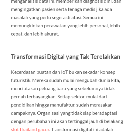
menganalisis data ini, memberikan diagnosis dini, dan
mengingatkan pasien serta tenaga medis jika ada
masalah yang perlu segera di atasi. Semua ini
memungkinkan perawatan yang lebih personal, lebih
cepat, dan lebih akurat.
Transformasi Digital yang Tak Terelakkan
Kecerdasan buatan dan IoT bukan sekadar konsep
futuristik. Mereka sudah mulai mengubah dunia kita,
menciptakan peluang baru yang sebelumnya tidak
pernah terbayangkan. Setiap sektor, mulai dari
pendidikan hingga manufaktur, sudah merasakan
dampaknya. Organisasi yang tidak siap beradaptasi
dengan perubahan ini akan tertinggal jauh di belakang
slot thailand gacor
. Transformasi digital ini adalah