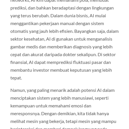
prediksi, dan bahkan beradaptasi dengan lingkungan
yang terus berubah. Dalam dunia bisnis, AI mulai
menggantikan pekerjaan manual dengan sistem
otomatis yang jauh lebih efisien. Bayangkan saja, dalam
sektor kesehatan, AI di gunakan untuk menganalisis
gambar medis dan memberikan diagnosis yang lebih
cepat dan akurat daripada dokter sekalipun. Di sektor
finansial, AI dapat memprediksi fluktuasi pasar dan
membantu investor membuat keputusan yang lebih
tepat.
Namun, yang paling menarik adalah potensi AI dalam
menciptakan sistem yang lebih manusiawi, seperti
kemampuan untuk memahami emosi dan
meresponsnya. Dengan demikian, kita tidak hanya
melihat mesin yang bekerja, tetapi mesin yang mampu
berinteraksi dan memberi dampak langsung pada