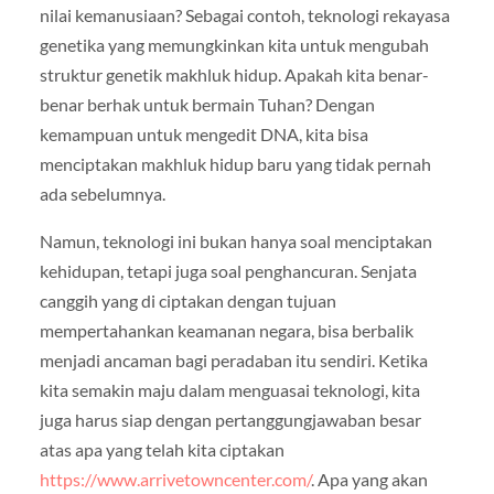
nilai kemanusiaan? Sebagai contoh, teknologi rekayasa
genetika yang memungkinkan kita untuk mengubah
struktur genetik makhluk hidup. Apakah kita benar-
benar berhak untuk bermain Tuhan? Dengan
kemampuan untuk mengedit DNA, kita bisa
menciptakan makhluk hidup baru yang tidak pernah
ada sebelumnya.
Namun, teknologi ini bukan hanya soal menciptakan
kehidupan, tetapi juga soal penghancuran. Senjata
canggih yang di ciptakan dengan tujuan
mempertahankan keamanan negara, bisa berbalik
menjadi ancaman bagi peradaban itu sendiri. Ketika
kita semakin maju dalam menguasai teknologi, kita
juga harus siap dengan pertanggungjawaban besar
atas apa yang telah kita ciptakan
https://www.arrivetowncenter.com/
. Apa yang akan