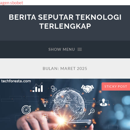
agen sbobet
BERITA SEPUTAR TEKNOLOGI
TERLENGKAP
SHOW MENU
BULAN:
MARET 2025
STICKY POST