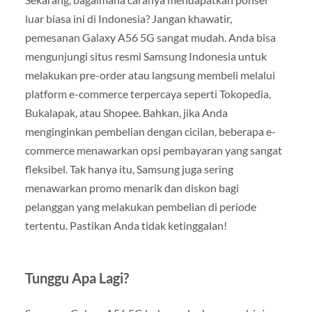
luar biasa ini di Indonesia? Jangan khawatir,
pemesanan Galaxy A56 5G sangat mudah. Anda bisa
mengunjungi situs resmi Samsung Indonesia untuk
melakukan pre-order atau langsung membeli melalui
platform e-commerce terpercaya seperti Tokopedia,
Bukalapak, atau Shopee. Bahkan, jika Anda
menginginkan pembelian dengan cicilan, beberapa e-
commerce menawarkan opsi pembayaran yang sangat
fleksibel. Tak hanya itu, Samsung juga sering
menawarkan promo menarik dan diskon bagi
pelanggan yang melakukan pembelian di periode
tertentu. Pastikan Anda tidak ketinggalan!
Tunggu Apa Lagi?