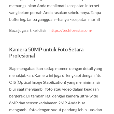
memungkinkan Anda menikmati kecepatan internet
yang belum pernah Anda rasakan sebelumnya. Tanpa
buffering, tanpa gangguan—hanya kecepatan murni!
Baca juga artikel di sini
https://techforesta.com/
Kamera 50MP untuk Foto Setara
Profesional
Siap mengabadikan setiap momen dengan detail yang
menakjubkan. Kamera ini juga di lengkapi dengan fitur
OIS (Optical Image Stabilization) yang meminimalisir
blur saat mengambil foto atau video dalam keadaan
bergerak. Di tambah lagi dengan kamera ultra-wide
8MP dan sensor kedalaman 2MP, Anda bisa
mengambil foto dengan sudut pandang lebih luas dan