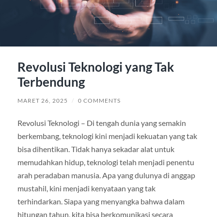
Revolusi Teknologi yang Tak
Terbendung
MARET 26, 2025
/
0 COMMENTS
Revolusi Teknologi – Di tengah dunia yang semakin
berkembang, teknologi kini menjadi kekuatan yang tak
bisa dihentikan. Tidak hanya sekadar alat untuk
memudahkan hidup, teknologi telah menjadi penentu
arah peradaban manusia. Apa yang dulunya di anggap
mustahil, kini menjadi kenyataan yang tak
terhindarkan. Siapa yang menyangka bahwa dalam
hitungan tahun, kita bisa berkomunikasi secara