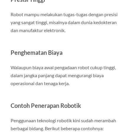
Robot mampu melakukan tugas-tugas dengan presisi
yang sangat tinggi, misalnya dalam dunia kedokteran
dan manufaktur elektronik.
Penghematan Biaya
Walaupun biaya awal pengadaan robot cukup tinggi,
dalam jangka panjang dapat mengurangi biaya
operasional dan tenaga kerja.
Contoh Penerapan Robotik
Penggunaan teknologi robotik kini sudah merambah
berbagai bidang. Berikut beberapa contohnya: