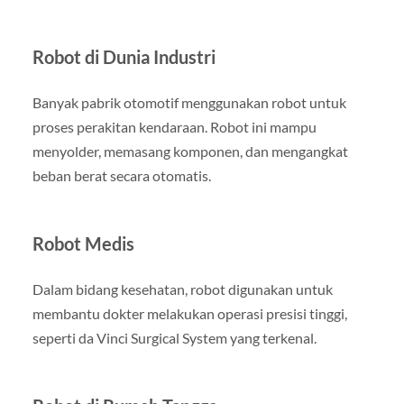
Robot di Dunia Industri
Banyak pabrik otomotif menggunakan robot untuk
proses perakitan kendaraan. Robot ini mampu
menyolder, memasang komponen, dan mengangkat
beban berat secara otomatis.
Robot Medis
Dalam bidang kesehatan, robot digunakan untuk
membantu dokter melakukan operasi presisi tinggi,
seperti da Vinci Surgical System yang terkenal.