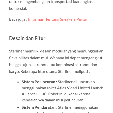
untuk mengembangkan transportasi luar angkasa
komersial.
Baca juga :
Informasi Tentang Sneakers Pintar
Desain dan Fitur
Starliner memiliki desain modular yang memungkinkan
fleksibilitas dalam misi. Wahana ini dapat mengangkut
hingga tujuh astronot atau kombinasi astronot dan
kargo. Beberapa fitur utama Starliner meliputi :
Sistem Peluncuran :
Starliner di luncurkan
menggunakan roket Atlas V dari United Launch
Alliance (ULA). Roket ini di kenal karena
kendalannya dalam misi peluncuran.
Sistem Pendaratan :
Starliner menggunakan