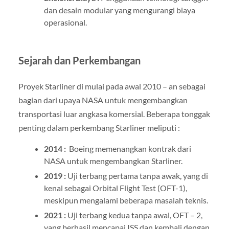
dan desain modular yang mengurangi biaya
operasional.
Sejarah dan Perkembangan
Proyek Starliner di mulai pada awal 2010 – an sebagai
bagian dari upaya NASA untuk mengembangkan
transportasi luar angkasa komersial. Beberapa tonggak
penting dalam perkembang Starliner meliputi :
2014 :
Boeing memenangkan kontrak dari
NASA untuk mengembangkan Starliner.
2019 :
Uji terbang pertama tanpa awak, yang di
kenal sebagai Orbital Flight Test (OFT-1),
meskipun mengalami beberapa masalah teknis.
2021 :
Uji terbang kedua tanpa awal, OFT – 2,
yang berhasil mencapai ISS dan kembali dengan