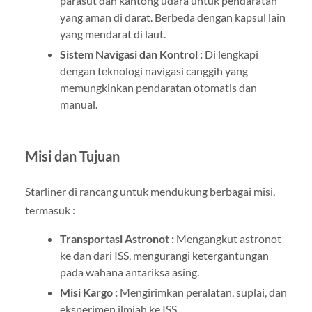
parasut dan kantong udara untuk pendaratan
yang aman di darat. Berbeda dengan kapsul lain
yang mendarat di laut.
Sistem Navigasi dan Kontrol :
Di lengkapi
dengan teknologi navigasi canggih yang
memungkinkan pendaratan otomatis dan
manual.
Misi dan Tujuan
Starliner di rancang untuk mendukung berbagai misi,
termasuk :
Transportasi Astronot :
Mengangkut astronot
ke dan dari ISS, mengurangi ketergantungan
pada wahana antariksa asing.
Misi Kargo :
Mengirimkan peralatan, suplai, dan
eksperimen ilmiah ke ISS.