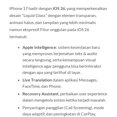
iPhone 17 hadir dengan
iOS 26
, yang memperkenalkan
desain “Liquid Glass” dengan elemen transparan,
animasi halus, dan tampilan yang lebih minimalis
namun ekspresif. Fitur unggulan pada iOS 26
termasuk:
Apple Intelligence
: sistem kecerdasan baru
yang memproses terjemahan teks & audio
secara langsung, serta kemampuan visual
intelligence agar pengguna bisa berinteraksi
dengan apa yang terlihat di layar.
Live Translation
dalam aplikasi Messages,
FaceTime, dan Phone.
Recovery Assistant
, perbaikan user experience
dalam mengelola sistem ketika terjadi masalah.
Penyaringan panggilan (Call Screening), mode
daya adaptif, dan peningkatan di CarPlay,