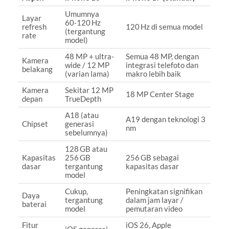
Umumnya
Layar
60‑120 Hz
refresh
120 Hz di semua model
(tergantung
rate
model)
48 MP + ultra-
Semua 48 MP, dengan
Kamera
wide / 12 MP
integrasi telefoto dan
belakang
(varian lama)
makro lebih baik
Kamera
Sekitar 12 MP
18 MP Center Stage
depan
TrueDepth
A18 (atau
A19 dengan teknologi 3
Chipset
generasi
nm
sebelumnya)
128 GB atau
Kapasitas
256 GB
256 GB sebagai
dasar
tergantung
kapasitas dasar
model
Cukup,
Peningkatan signifikan
Daya
tergantung
dalam jam layar /
baterai
model
pemutaran video
Fitur
iOS 26, Apple