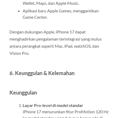
Wallet, Maps, dan Apple Music.
Aplikasi baru Apple Games, menggantikan
Game Center.
Dengan dukungan Apple, iPhone 17 dapat
menghadirkan pengalaman terintegrasi yang mulus
antara perangkat seperti Mac, iPad, watchOS, dan
Vision Pro.
6. Keunggulan & Kelemahan
Keunggulan
Layar Pro-level di model standar
iPhone 17 menurunkan fitur ProMotion 120 Hz
ke model standar, yang dulunya hanya ada di