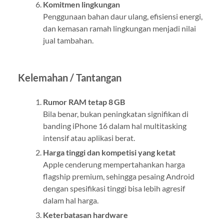
Komitmen lingkungan
Penggunaan bahan daur ulang, efisiensi energi,
dan kemasan ramah lingkungan menjadi nilai
jual tambahan.
Kelemahan / Tantangan
Rumor RAM tetap 8 GB
Bila benar, bukan peningkatan signifikan di
banding iPhone 16 dalam hal multitasking
intensif atau aplikasi berat.
Harga tinggi dan kompetisi yang ketat
Apple cenderung mempertahankan harga
flagship premium, sehingga pesaing Android
dengan spesifikasi tinggi bisa lebih agresif
dalam hal harga.
Keterbatasan hardware