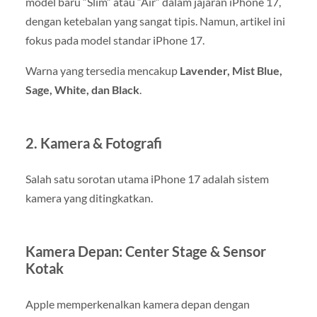
model baru “Slim” atau “Air” dalam jajaran iPhone 17,
dengan ketebalan yang sangat tipis. Namun, artikel ini
fokus pada model standar iPhone 17.
Warna yang tersedia mencakup
Lavender, Mist Blue,
Sage, White, dan Black
.
2. Kamera & Fotografi
Salah satu sorotan utama iPhone 17 adalah sistem
kamera yang ditingkatkan.
Kamera Depan: Center Stage & Sensor
Kotak
Apple memperkenalkan kamera depan dengan