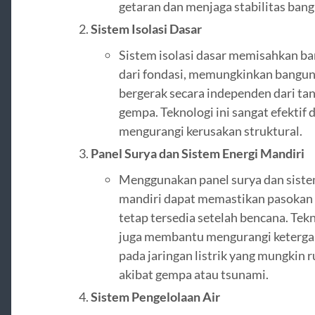
getaran dan menjaga stabilitas ban
Sistem Isolasi Dasar
Sistem isolasi dasar memisahkan b
dari fondasi, memungkinkan bangu
bergerak secara independen dari ta
gempa. Teknologi ini sangat efektif
mengurangi kerusakan struktural.
Panel Surya dan Sistem Energi Mandiri
Menggunakan panel surya dan siste
mandiri dapat memastikan pasokan l
tetap tersedia setelah bencana. Tekn
juga membantu mengurangi keterg
pada jaringan listrik yang mungkin 
akibat gempa atau tsunami.
Sistem Pengelolaan Air