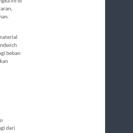
gka ini di
aran,
han.
material
sandwich
ngi beban
tkan
au
gi dari