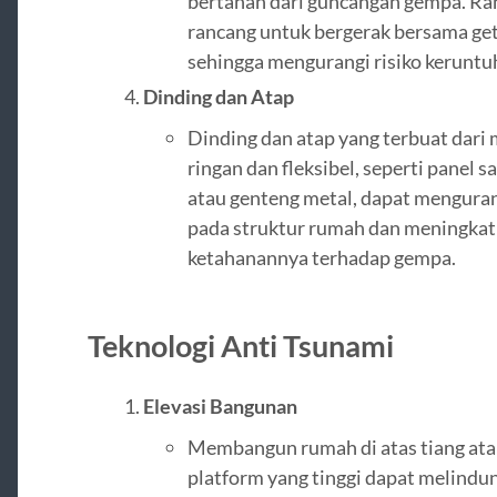
bertahan dari guncangan gempa. Ran
rancang untuk bergerak bersama get
sehingga mengurangi risiko keruntu
Dinding dan Atap
Dinding dan atap yang terbuat dari 
ringan dan fleksibel, seperti panel 
atau genteng metal, dapat mengura
pada struktur rumah dan meningka
ketahanannya terhadap gempa.
Teknologi Anti Tsunami
Elevasi Bangunan
Membangun rumah di atas tiang at
platform yang tinggi dapat melindun