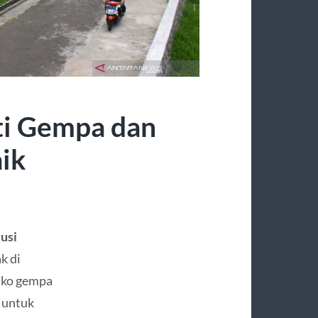
ti Gempa dan
aik
usi
k di
iko gempa
g untuk