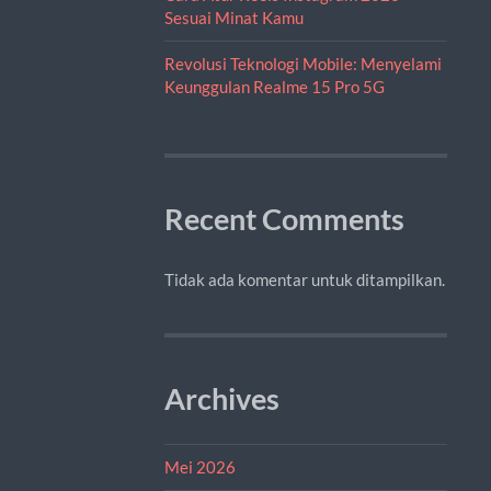
Sesuai Minat Kamu
Revolusi Teknologi Mobile: Menyelami
Keunggulan Realme 15 Pro 5G
Recent Comments
Tidak ada komentar untuk ditampilkan.
Archives
Mei 2026