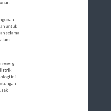
gunan.
angunan
nan untuk
nah selama
 dalam
m energi
istrik
ologi ini
antungan
rusak