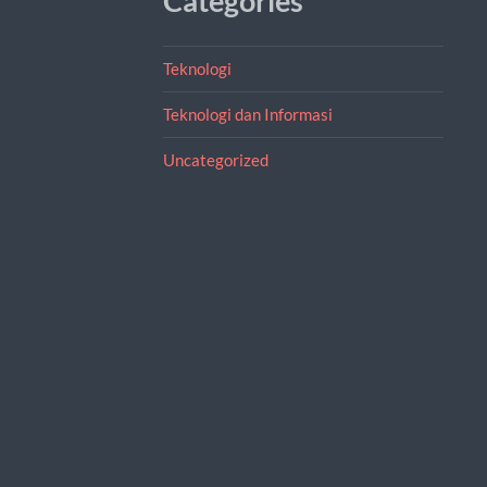
Categories
Teknologi
Teknologi dan Informasi
Uncategorized