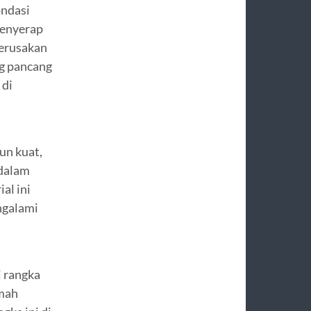
ndasi
menyerap
kerusakan
ng pancang
 di
un kuat,
 dalam
al ini
ngalami
i rangka
umah