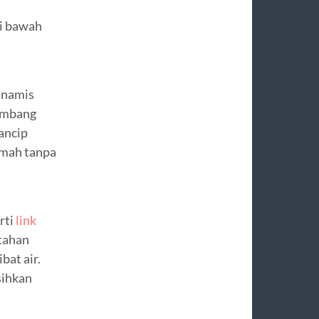
i bawah
inamis
lombang
ancip
umah tanpa
rti
link
 tahan
bat air.
sihkan