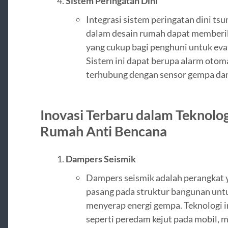
Sistem Peringatan Dini
Integrasi sistem peringatan dini ts
dalam desain rumah dapat memberi
yang cukup bagi penghuni untuk eva
Sistem ini dapat berupa alarm otom
terhubung dengan sensor gempa dan
Inovasi Terbaru dalam Teknolog
Rumah Anti Bencana
Dampers Seismik
Dampers seismik adalah perangkat 
pasang pada struktur bangunan unt
menyerap energi gempa. Teknologi i
seperti peredam kejut pada mobil, 