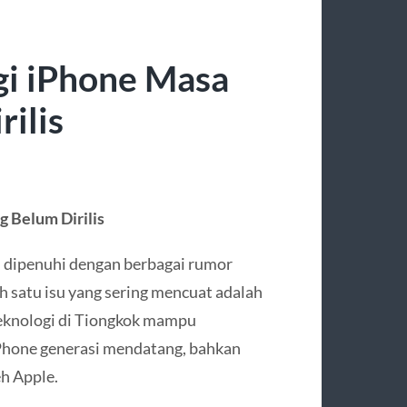
gi iPhone Masa
ilis
 Belum Dirilis
i dipenuhi dengan berbagai rumor
 satu isu yang sering mencuat adalah
eknologi di Tiongkok mampu
iPhone generasi mendatang, bahkan
eh Apple.