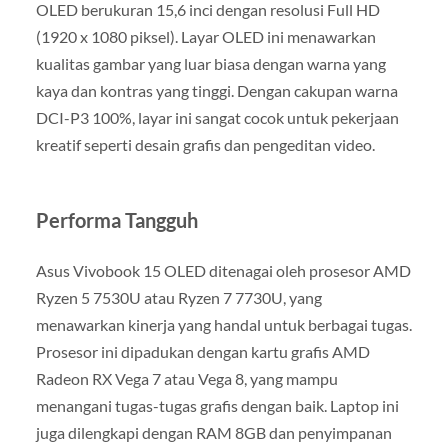
OLED berukuran 15,6 inci dengan resolusi Full HD
(1920 x 1080 piksel). Layar OLED ini menawarkan
kualitas gambar yang luar biasa dengan warna yang
kaya dan kontras yang tinggi. Dengan cakupan warna
DCI-P3 100%, layar ini sangat cocok untuk pekerjaan
kreatif seperti desain grafis dan pengeditan video.
Performa Tangguh
Asus Vivobook 15 OLED ditenagai oleh prosesor AMD
Ryzen 5 7530U atau Ryzen 7 7730U, yang
menawarkan kinerja yang handal untuk berbagai tugas.
Prosesor ini dipadukan dengan kartu grafis AMD
Radeon RX Vega 7 atau Vega 8, yang mampu
menangani tugas-tugas grafis dengan baik. Laptop ini
juga dilengkapi dengan RAM 8GB dan penyimpanan