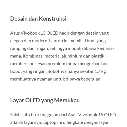
Desain dan Konstruksi
Asus Vivobook 15 OLED hadir dengan desain yang
elegan dan modern. Laptop ini memiliki bodi yang
ramping dan ringan, sehingga mudah dibawa kemana-
mana. Kombinasi material aluminium dan plastik
memberikan kesan premium tanpa mengorbankan
bobot yang ringan. Bobotnya hanya sekitar 1,7 kg,
membuatnya nyaman untuk dibawa bepergian.
Layar OLED yang Memukau
Salah satu fitur unggulan dari Asus Vivobook 15 OLED
adalah layarnya. Laptop ini dilengkapi dengan layar